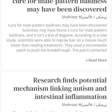
cure for male-pattern baldness
آدنین
دی
may have been discovered
نوکلئوتید،
یک
پزشكى
/ %آسترا%
Shahrooz
کوآنزیم
Cure for male-pattern baldness may have been discovered
حیاتی
Scientists may have found a cure for male-pattern
است
baldness, and it isn’t a box of Rogaine. According to a new
study, scientists were able to regrow hair on a mouse much
faster than leading treatments. They used a microneedle
patch to push the breakthrough. The patch contained
cure
Read More »
for
male-
pattern
Research finds potential
baldness
may
mechanism linking autism and
have
intestinal inflammation
been
discovered
پزشكى
/ %آسترا%
Shahrooz