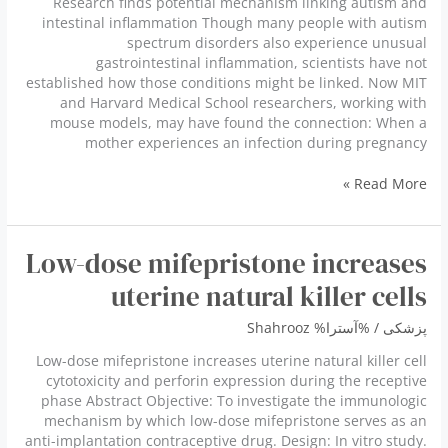
Research finds potential mechanism linking autism and
intestinal inflammation Though many people with autism
spectrum disorders also experience unusual
gastrointestinal inflammation, scientists have not
established how those conditions might be linked. Now MIT
and Harvard Medical School researchers, working with
mouse models, may have found the connection: When a
mother experiences an infection during pregnancy
Research
Read More »
finds
potential
mechanism
Low-dose mifepristone increases
linking
autism
uterine natural killer cells
and
intestinal
پزشكى
/ %آسترا%
Shahrooz
inflammation
Low-dose mifepristone increases uterine natural killer cell
cytotoxicity and perforin expression during the receptive
phase Abstract Objective: To investigate the immunologic
mechanism by which low-dose mifepristone serves as an
anti-implantation contraceptive drug. Design: In vitro study.