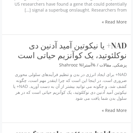
US researchers have found a gene that could potentially
signal a superbug onslaught. Researchers from […]
Researchers
Read More »
warn
of
possible
NAD+ یا نیکوتین آمید آدنین دی
superbug
onslaught
نوکلئوتید، یک کوآنزیم حیاتی است
پزشكى
,
مقالات
/ %آسترا%
Shahrooz
NAD+ برای ایجاد انرژی در بدن و تنظیم فرآیندهای سلولی محوری
ضروری است. در اینجا این است که چرا اینقدر مهم است، چگونه
کشف شد، و چگونه می توانید بیشتر از آن به دست آورید. NAD+ یا
نیکوتین آمید آدنین دی نوکلئوتید، یک کوآنزیم حیاتی است که در هر
سلول بدن شما یافت می شود
NAD+
Read More »
یا
نیکوتین
آمید