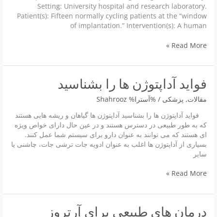
Setting: University hospital and research laboratory.
Patient(s): Fifteen normally cycling patients at the “window
of implantation.” Intervention(s): A human
Low-
Read More »
dose
mifepristone
increases
فواید آداپتوژن ها را بشناسید
uterine
natural
مقالات
,
پزشكى
/ %آسترا%
Shahrooz
killer
cells
فواید آداپتوژن ها را بشناسید آداپتوژن ها گیاهان و ریشه هایی هستند
که به طور طبیعی در دسترس هستند و در عین حال دارای خواص ویژه
ای هستند که می توانند به عنوان دارو برای سیستم شما عمل کنند.
بسیاری از آداپتوژن ها اغلب به عنوان ادویه جات ترشی جات، چاشنی یا
سایر
فواید
Read More »
آداپتوژن
ها
را
درمان های طبیعی برای آرتروز
بشناسید