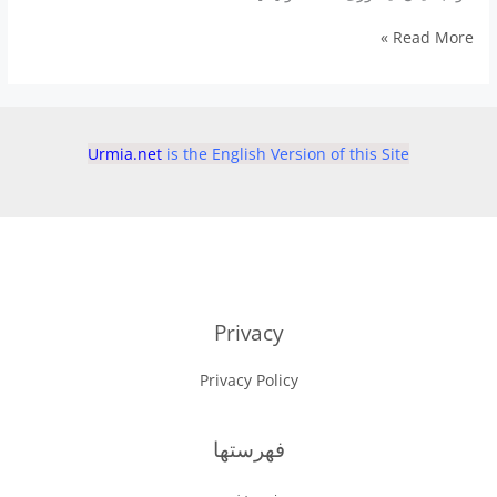
اولین
Read More »
اسکن
جهان
از
مغز
در
Urmia.net
is the English Version of this Site
حال
مرگ
لحظات
پایانی
را
نشان
می
دهد
Privacy
Privacy Policy
فهرستها