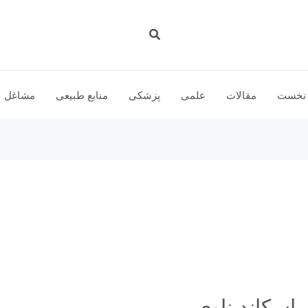
جستجو
نخست
مقالات
علمی
پزشكى
منابع طبیعی
مشاغل
اسکاندیناوی