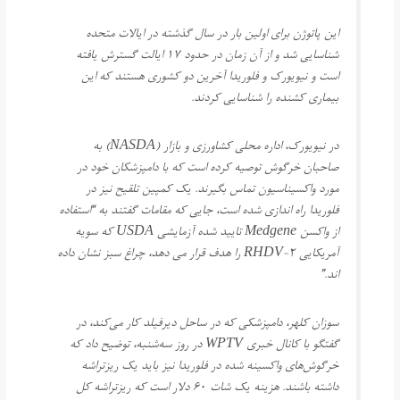
این پاتوژن برای اولین بار در سال گذشته در ایالات متحده
شناسایی شد و از آن زمان در حدود 17 ایالت گسترش یافته
است و نیویورک و فلوریدا آخرین دو کشوری هستند که این
بیماری کشنده را شناسایی کردند.
در نیویورک، اداره محلی کشاورزی و بازار (NASDA) به
صاحبان خرگوش توصیه کرده است که با دامپزشکان خود در
مورد واکسیناسیون تماس بگیرند. یک کمپین تلقیح نیز در
فلوریدا راه اندازی شده است، جایی که مقامات گفتند به “استفاده
از واکسن Medgene تایید شده آزمایشی USDA که سویه
آمریکایی RHDV-2 را هدف قرار می دهد، چراغ سبز نشان داده
اند.”
سوزان کلهر، دامپزشکی که در ساحل دیرفیلد کار می‌کند، در
گفتگو با کانال خبری WPTV در روز سه‌شنبه، توضیح داد که
خرگوش‌های واکسینه شده در فلوریدا نیز باید یک ریزتراشه
داشته باشند. هزینه یک شات 60 دلار است که ریزتراشه کل