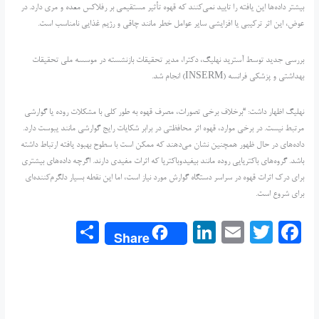
بیشتر داده‌ها این یافته را تایید نمی‌کنند که قهوه تأثیر مستقیمی بر رفلاکس معده و مری دارد. در
عوض، این اثر ترکیبی یا افزایشی سایر عوامل خطر مانند چاقی و رژیم غذایی نامناسب است.
بررسی جدید توسط آسترید نهلیگ، دکترا، مدیر تحقیقات بازنشسته در موسسه ملی تحقیقات
بهداشتی و پزشکی فرانسه (INSERM) انجام شد.
نهلیگ اظهار داشت: “برخلاف برخی تصورات، مصرف قهوه به طور کلی با مشکلات روده یا گوارشی
مرتبط نیست. در برخی موارد، قهوه اثر محافظتی در برابر شکایات رایج گوارشی مانند یبوست دارد.
داده‌های در حال ظهور همچنین نشان می‌دهند که ممکن است با سطوح بهبود یافته ارتباط داشته
باشد. گروه‌های باکتریایی روده مانند بیفیدوباکتریا که اثرات مفیدی دارند. اگرچه داده‌های بیشتری
برای درک اثرات قهوه در سراسر دستگاه گوارش مورد نیاز است، اما این نقطه بسیار دلگرم‌کننده‌ای
برای شروع است.
S
Li
E
T
F
Share
h
n
m
w
a
ar
k
ai
itt
c
e
e
l
er
e