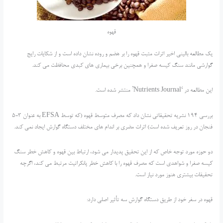
قهوه
یک مطالعه بالینی اخیر اثرات مثبت قهوه را بر هضم و روده نشان داده است و از شکایات رایج
گوارشی مانند سنگ کیسه صفرا و همچنین برخی بیماری های کبدی محافظت می کند.
این مطالعه در ‘Nutrients Journal’ منتشر شده است.
بررسی 194 نشریه تحقیقاتی نشان داد که مصرف متوسط ​​قهوه (که توسط EFSA به عنوان 3-5
فنجان در روز تعریف شده است) اثرات مضری بر اندام های مختلف دستگاه گوارش ایجاد نمی کند.
دو حوزه مورد توجه خاص که از این تحقیق پدیدار می شود، ارتباط بین قهوه و کاهش خطر سنگ
کیسه صفرا و شواهدی است که مصرف قهوه را با کاهش خطر پانکراتیت مرتبط می کند، اگرچه
تحقیقات بیشتری هنوز مورد نیاز است.
قهوه در سفر خود از طریق دستگاه گوارش سه تأثیر اصلی دارد: