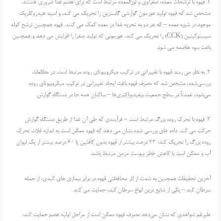
1. قهوه با ترشحات معده، صفراوی و لوزالمعده مرتبط است که برای هضم غذا ضروری هستند.
مشخص شد که قهوه تولید هورمون گوارشی گاسترین را تحریک می کند. و اسید هیدروکلریک
موجود در شیره معده – که هر دو به تجزیه غذا در معده کمک می کنند. قهوه همچنین ترشح کوله
سیستوکینین (CCK) را تحریک می کند، هورمونی که تولید صفرا را افزایش می دهد و همچنین
باعث سوء هاضمه می شود.
2. به نظر می رسد قهوه با تغییراتی در ترکیب میکروبیوتای روده مرتبط است. در مطالعات
بررسی‌شده، مشخص شد که مصرف قهوه باعث ایجاد تغییراتی در ترکیب میکروبیوتای روده
می‌شود، عمدتاً در سطح جمعیت بیفیدوباکتری‌ها – ساکنان همه جا در دستگاه گوارش.
3. قهوه با تحرک روده بزرگ مرتبط است – فرآیندی که طی آن غذا از طریق دستگاه گوارش
حرکت می کند. داده های بررسی شده نشان می دهد که قهوه ممکن است به اندازه غلات تحرک
روده بزرگ را تحریک کند، 23 درصد بیشتر از قهوه بدون کافئین یا 60 درصد بیشتر از یک لیوان
آب و ممکن است با کاهش خطر یبوست مزمن مرتبط باشد.
آخرین تحقیقات همچنین به شدت از اثر محافظتی قهوه در برابر بیماری های کبدی، از جمله
سرطان کبد – یکی از شایع ترین انواع سرطان کبد، حمایت می کند.
علیرغم شواهدی که نشان می‌دهد مصرف قهوه ممکن است از مراحل اولیه هضم حمایت کند،