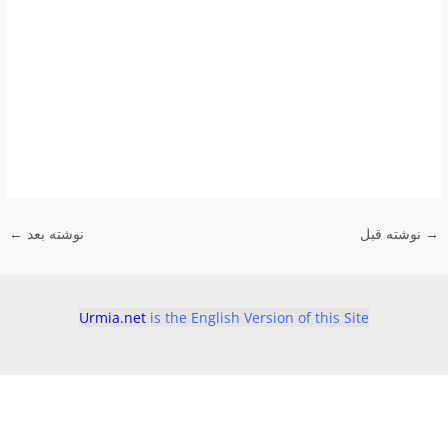
dI
b
n
o
o
k
→
نوشته قبل
نوشته بعد
←
Urmia.net
is the English Version of this Site