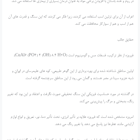
در روم و هند باستان با افزودن برخی مواد به عنوان درمان بسیاری از بیماری ها استفاده می شد.
اعراب از آن برای تزئین اسب استفاده می کردند، زیرا فکر می کردند که این سنگ و قدرت های آن
هم از اسب و هم از سوارکار محافظت می کند.
حقایق جالب
فیروزه از نظر ترکیب، فسفات مس و آلومینیوم است (CuAl6 (PO4) 4 (OH) 8.4 H2O).
اولین مناطق شناخته شده برای بهره برداری از این گوهر طبیعی، کوه های علیمرسای در
ایران
و
شبه جزیره سینا در مصر هستند و گمان می رود از این مناطق سرچشمه گرفته است.
در گذشته در مورد حساسیت فیزیکی این سنگ تحقیقی صورت نگرفت و اعتقاد بر این بود که تغییر
رنگ، بدبختی و مرگ را پیش‌بینی می‌کند.
امروزه مشخص شده است که فیروزه علاوه بر تأثیر انرژی، تحت تأثیر دما، نور، تعریق و انواع لوازم
آرایشی مانند عطرها نیز پاسخ می دهد یا تغییر رنگ می دهد.