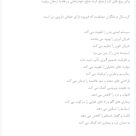
برای زوج های تازه ازدواج کرده صلح، خوشبختی و رفاه به ارمغان بیاورد.
کریستال درمانگران معتقدند که فیروزه دارای خواص دارویی زیر است:
سیستم ایمنی بدن را تقویت می کند
جریان انرژی را بهبود می بخشد
جریان خون را تنظیم می کند
اسیدیته بدن را از بین می برد
بر ظرفیت تصمیم گیری تأثیر مثبت دارد
مهارت های تحلیلی را تقویت می کند
رماتیسم و ​​نقرس را برطرف می کند
ناراحتی های معده و سوء هاضمه را درمان می کند
به عفونت ویروسی کمک می کند
التهاب و درد را کاهش می دهد
بیماری های گلو و راه های هوایی را سرکوب می کند
اسپاسم را تسکین می دهد
لکنت و گفتار نامنظم را کاهش می دهد
به دندان درد و بیماری لثه کمک می کند