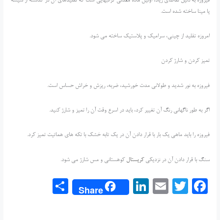
فیروزه به دلیل تقاضای زیاد، اولین ماده معدنی گرانبهایی است که تقلیدهای آن در گذشته از شیشه
یا مینا ساخته شده است.
امروزه تقلید از چینی، سرامیک و پلاستیک ساخته می شود.
تمیز کردن و شارژ کردن
فیروزه به نور شدید و طولانی مدت خورشید، ضربه، ریزش و خراش حساس است.
اگر به طور ناگهانی رنگ آن تغییر کرد، باید در اسرع وقت آن را تمیز و شارژ کنید.
فیروزه را باید ماهی یک بار با قرار دادن آن در یک تابه خشک با تکه های هماتیت تمیز کرد.
سنگ با قرار دادن آن در نزدیکی
کریستال
کوهستانی و مس شارژ می شود.
S
Li
E
T
F
Share
h
n
m
w
a
ar
k
ai
itt
c