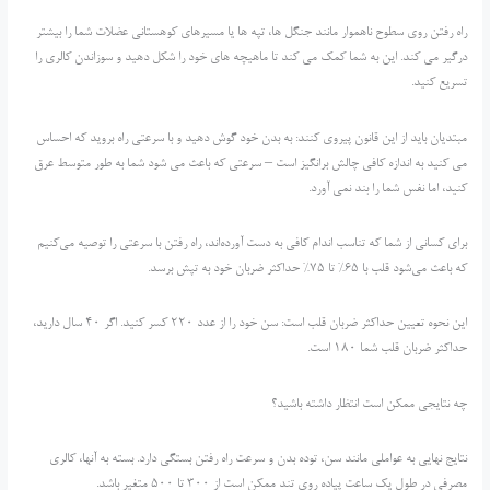
راه رفتن روی سطوح ناهموار مانند جنگل ها، تپه ها یا مسیرهای کوهستانی عضلات شما را بیشتر
درگیر می کند. این به شما کمک می کند تا ماهیچه های خود را شکل دهید و سوزاندن کالری را
تسریع کنید.
مبتدیان باید از این قانون پیروی کنند: به بدن خود گوش دهید و با سرعتی راه بروید که احساس
می کنید به اندازه کافی چالش برانگیز است – سرعتی که باعث می شود شما به طور متوسط ​​عرق
کنید، اما نفس شما را بند نمی آورد.
برای کسانی از شما که تناسب اندام کافی به دست آورده‌اند، راه رفتن با سرعتی را توصیه می‌کنیم
که باعث می‌شود قلب با 65% تا 75% حداکثر ضربان خود به تپش برسد.
این نحوه تعیین حداکثر ضربان قلب است: سن خود را از عدد 220 کسر کنید. اگر 40 سال دارید،
حداکثر ضربان قلب شما 180 است.
چه نتایجی ممکن است انتظار داشته باشید؟
نتایج نهایی به عواملی مانند سن، توده بدن و سرعت راه رفتن بستگی دارد. بسته به آنها، کالری
مصرفی در طول یک ساعت پیاده روی تند ممکن است از 300 تا 500 متغیر باشد.