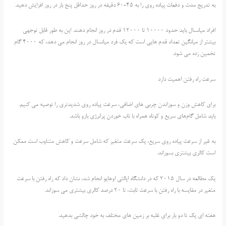
به تدریج مدت و دفعات پیاده روی را به 45-60 دقیقه در روز حداقل پنج بار در روز افزایش دهید.
افراد میانسال باید حدود 10000 تا 12000 قدم در روز انجام دهند. این به طور قابل توجهی
بیشتر از میانگین تعداد قدم هایی است که یک فرد میانسال در روز انجام می دهد، که 4000 گام
تخمین زده می شود.
سرعت راه رفتن اهمیت دارد
برای کاهش وزن و سوزاندن چربی های اضافی، سرعت پیاده روی شدیدتری را توصیه می کنیم.
باید شامل گام‌های سریع و کوتاه همراه با تاب خوردن پرانرژی بازو باشد.
به غیر از سرعت پیاده روی سریع، یک سرعت متغیر که شامل سرعت و کاهش متناوب است ممکن
است کالری بیشتری بسوزاند.
یک مطالعه در سال 2015 که در دانشگاه ایالتی اوهایو انجام شد، نشان داد که راه رفتن با سرعت
متغیر در مقایسه با راه رفتن با سرعت ثابت، تا 20 درصد کالری بیشتری می سوزاند.
هفته ای یک تا دو بار برای غلبه بر زمین های مختلف به خود چالشی بدهید.