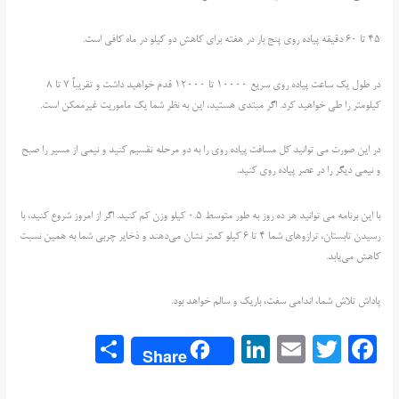
45 تا 60 دقیقه پیاده روی پنج بار در هفته برای کاهش دو کیلو در ماه کافی است.
در طول یک ساعت پیاده روی سریع 10000 تا 12000 قدم خواهید داشت و تقریباً 7 تا 8
کیلومتر را طی خواهید کرد. اگر مبتدی هستید، این به نظر شما یک ماموریت غیرممکن است.
در این صورت می توانید کل مسافت پیاده روی را به دو مرحله تقسیم کنید و نیمی از مسیر را صبح
و نیمی دیگر را در عصر پیاده روی کنید.
با این برنامه می توانید هر ده روز به طور متوسط ​​0.5 کیلو وزن کم کنید. اگر از امروز شروع کنید، با
رسیدن تابستان، ترازوهای شما 4 تا 6 کیلو کمتر نشان می‌دهند و ذخایر چربی شما به همین نسبت
کاهش می‌یابد.
پاداش تلاش شما، اندامی سفت، باریک و سالم خواهد بود.
S
Li
E
T
F
Share
h
n
m
w
a