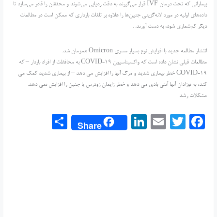
بیمارانی که تحت درمان IVF قرار می‌گیرند به دقت ردیابی می‌شوند و محققان را قادر می‌سازد تا
داده‌های اولیه در مورد لانه‌گزینی جنین‌ها را علاوه بر تلفات بارداری که ممکن است در مطالعات
دیگر کم‌شماری شود، به دست آورند. .
انتشار مطالعه جدید با افزایش نوع بسیار مسری Omicron همزمان شد.
مطالعات قبلی نشان داده است که واکسیناسیون COVID-19 به محافظت از افراد باردار – که
COVID-19 خطر بیماری شدید و مرگ آنها را افزایش می دهد – از بیماری شدید کمک می
کند، به نوزادان آنها آنتی بادی می دهد و خطر زایمان زودرس یا جنین را افزایش نمی دهد.
مشکلات رشد
S
Li
E
T
F
Share
h
n
m
w
a
ar
k
ai
itt
c
e
e
l
er
e
dI
b
n
o
o