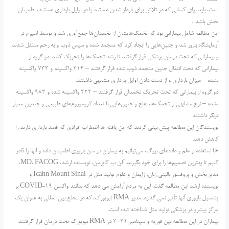
است، باید برای کسانی که در تلاش برای باردار شدن هستند یا در اوایل بارداری هستند، اطمینان
بخش باشد. .
این مطالعه شامل بیمارانی بود که تخمک‌هایشان از تخمدان‌ها جمع‌آوری شد و توسط اسپرم در
آزمایشگاه بارور شد و جنین‌هایی را ایجاد کرد که منجمد شده و سپس ذوب و به رحم منتقل شدند
و بیمارانی که تحت درمان پزشکی قرار گرفتند تا رشد تخمک‌ها را تحریک کنند. دو گروه از
بیمارانی که تحت انتقال جنین منجمد ذوب شده قرار گرفتند – 214 واکسینه و 733 واکسینه
نشده – میزان بارداری و از دست دادن اوایل بارداری مشابهی داشتند.
دو گروه از بیمارانی که تحت تحریک تخمدان قرار گرفتند – 222 واکسینه شده و 983 واکسینه
نشده – نرخ مشابهی از تخمک‌ها، لقاح و جنین‌هایی با تعداد کروموزوم‌های طبیعی و چندین معیار
دیگر داشتند.
نویسندگان این مطالعه پیش بینی کردند که این یافته ها اضطراب افرادی که قصد بارداری دارند را
کاهش دهد.
«با استفاده از علم و داده‌های بزرگ، می‌توانیم به بیماران در سن باروری اطمینان داده و آنها را قادر
کنیم تا بهترین تصمیم‌ها را برای خود بگیرند. آلن ب. کاپرمن، نویسنده ارشد، MD، FACOG،
مدیر بخش و پروفسور بالینی زنان، زایمان و علوم تولید مثل در Icahn Mount Sinai و
نویسنده ارشد این مطالعه گفت: این به مردم آرامش می دهد که بدانند واکسن COVID-19 بر
پتانسیل باروری آنها تأثیر نمی گذارد. مدیر RMA نیویورک، که در سطح بین المللی به عنوان یک
مرکز پیشرو در پزشکی تولید مثل شناخته شده است.
بیماران در این مطالعه بین فوریه و سپتامبر 2021 در RMA نیویورک تحت درمان قرار گرفتند.