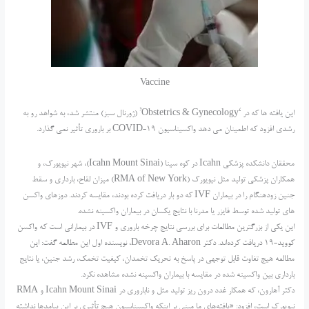
Vaccine
این یافته ها که در ‘Obstetrics & Gynecology’ (ژورنال سبز) منتشر شد، به شواهد رو به
رشدی افزود که اطمینان می دهد واکسیناسیون COVID-19 بر باروری تأثیر نمی گذارد.
محققان دانشکده پزشکی Icahn در کوه سینا (Icahn Mount Sinai)، شهر نیویورک، و
همکاران پزشکی تولید مثل نیویورک (RMA of New York) میزان لقاح، بارداری و سقط
جنین زودهنگام را در بیماران IVF که دو بار دریافت کرده بودند، مقایسه کردند. دوزهای واکسن
های تولید شده توسط فایزر یا مدرنا با نتایج یکسان در بیماران واکسینه نشده.
این یکی از بزرگترین مطالعات برای بررسی نتایج چرخه باروری و IVF در بیمارانی است که واکسن
کووید-19 دریافت کرده‌اند. دکتر Devora A. Aharon، نویسنده اول این مطالعه گفت: این
مطالعه هیچ تفاوت قابل توجهی در پاسخ به تحریک تخمدان، کیفیت تخمک، رشد جنین، یا نتایج
بارداری بین واکسینه شده در مقایسه با بیماران واکسینه نشده مشاهده نکرد.
دکتر آهارون، که همکار غدد درون ریز تولید مثل و ناباروری در Icahn Mount Sinai و RMA
نیویورک است، افزود: «یافته‌های ما مبنی بر اینکه واکسیناسیون هیچ تأثیری بر این پیامدها نداشته