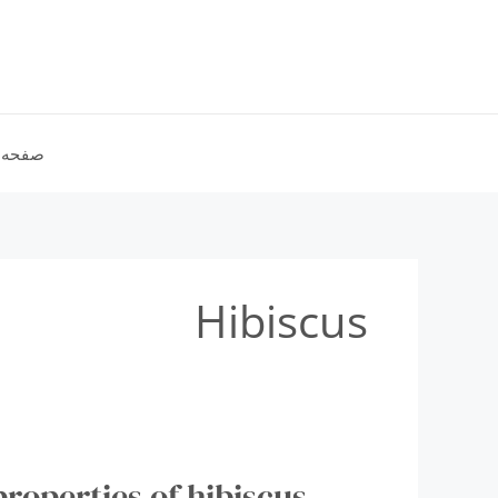
رش
ه
حتوا
صفحه 
Hibiscus
properties of hibiscus