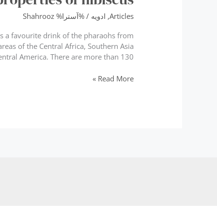
Articles
,
ادویه
/ %آسترا%
Shahrooz
s a favourite drink of the pharaohs from
areas of the Central Africa, Southern Asia
ntral America. There are more than 130 […]
Healing
Read More »
properties
of
hibiscus