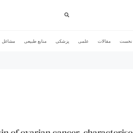
جستجو
نخست
مقالات
علمی
پزشكى
منابع طبیعی
مشاغل
ت سرطان تخمدان f ovarian cancer, characterises