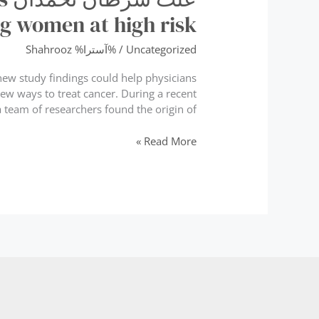
ng women at high risk
Uncategorized
/ %آسترا%
Shahrooz
new study findings could help physicians
ew ways to treat cancer. During a recent
 team of researchers found the origin of […]
علت
Read More »
سرطان
تخمدان
Study
finds
origin
of
ovarian
cancer,
characterises
genetic
mutation