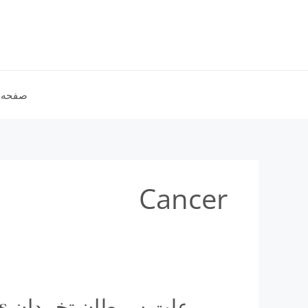
رش
ه
حتوا
صفحه 
Cancer
عل