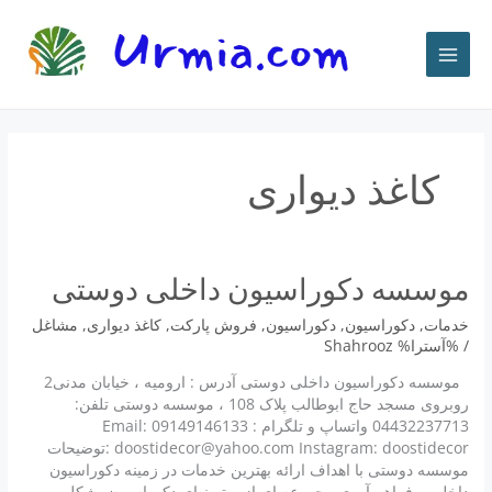
رش
ه
حتوا
کاغذ دیواری
موسسه دکوراسیون داخلی دوستی
خدمات
,
دکوراسیون
,
دکوراسیون
,
فروش پارکت
,
کاغذ دیواری
,
مشاغل
/ %آسترا%
Shahrooz
موسسه دکوراسیون داخلی دوستی آدرس : ارومیه ، خیابان مدنی2
روبروی مسجد حاج ابوطالب پلاک 108 ، موسسه دوستی تلفن:
04432237713 واتساپ و تلگرام : 09149146133 Email:
doostidecor@yahoo.com Instagram: doostidecor :توضیحات
موسسه دوستی با اهداف ارائه بهترین خدمات در زمینه دکوراسیون
داخلی و فراهم آوری مجموعه ای از برترینهای دکوراسیون بشکل