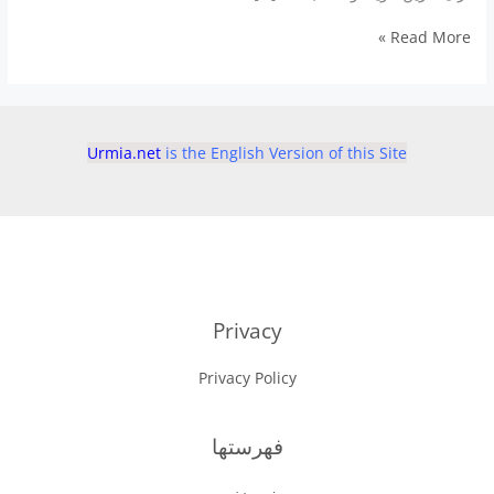
انسان
Read More »
اژدها
ممکن
است
از
نئاندرتال
Urmia.net
is the English Version of this Site
ها
به
ما
نزدیک
تر
باشد
Privacy
Privacy Policy
فهرستها