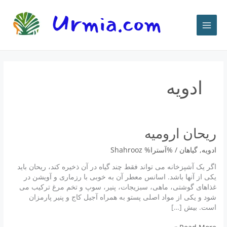
رش
ه
حتوا
ادویه
ريحان اروميه
ادویه
,
گياهان
/ %آسترا%
Shahrooz
اگر یک آشپزخانه می تواند فقط چند گیاه در آن ذخیره کند، ریحان باید
یکی از آنها باشد. اسانس معطر آن به خوبی با رزماری و آویشن در
غذاهای گوشتی، ماهی، سبزیجات، پنیر، سوپ و تخم مرغ ترکیب می
شود و یکی از مواد اصلی پستو به همراه آجیل کاج و پنیر پارمزان
است. بیش […]
ريحان