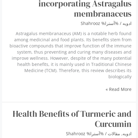
incorporating Astragalus
membranaceus
ادویه
/ %آسترا%
Shahrooz
Astragalus membranaceus (AM) is a notable herb found
among medicinal and food plants. Its benefits stem from
bioactive compounds that improve function of the immune
system, thus preventing and curing many diseases and
improve wellness. However, despite of the many potential
health benefits, it is mainly used in Traditional Chinese
Medicine (TCM). Therefore, this review describes its
biologically
Potential
Read More »
benefits
of
incorporating
Health Benefits of Turmeric and
Astragalus
membranaceus
Curcumin
ادویه
,
مقالات
/ %آسترا%
Shahrooz