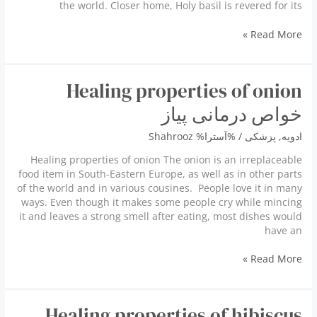
the world. Closer home, Holy basil is revered for its
Incredible
Read More »
Benefits
Of
Basil
Healing properties of onion
فواید
ریحان
خواص درمانی پیاز
ادویه
,
پزشكى
/ %آسترا%
Shahrooz
Healing properties of onion The onion is an irreplaceable
food item in South-Eastern Europe, as well as in other parts
of the world and in various cousines. People love it in many
ways. Even though it makes some people cry while mincing
it and leaves a strong smell after eating, most dishes would
have an
Healing
Read More »
properties
of
onion
Healing properties of hibiscus
خواص