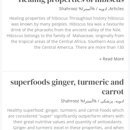
درمانی
Articles
,
ادویه
/ %آسترا%
Shahrooz
پیاز
Healing properties of hibiscus Throughout history hibiscus
was known by many peoples. Hibiscus tea was a favourite
drink of the pharaohs from the ancient valley of the Nile.
Hibiscus belongs to the family of Malvaceae, originally from
the tropical areas of the Central Africa, Southern Asia and
the Central America. There are more than 130
Healing
Read More »
properties
of
hibiscus
superfoods ginger, turmeric and
carrot
ادویه
,
پزشكى
/ %آسترا%
Shahrooz
Healthy superfood: ginger, turmeric and carrot Foods which
are considered “super” significantly outperform others with
their great nutritive values and quantity of antioxidants.
Ginger and turmeric excel in these properties, and when