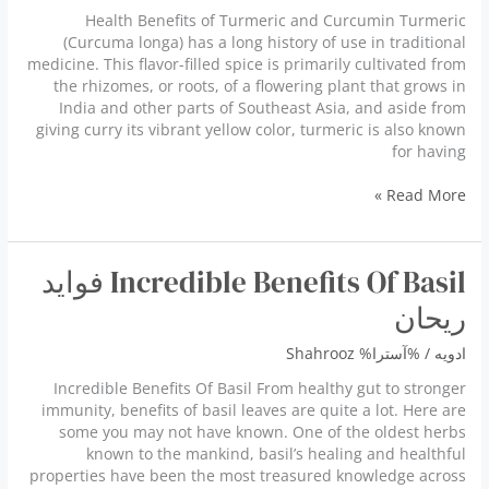
Health Benefits of Turmeric and Curcumin Turmeric
(Curcuma longa) has a long history of use in traditional
medicine. This flavor-filled spice is primarily cultivated from
the rhizomes, or roots, of a flowering plant that grows in
India and other parts of Southeast Asia, and aside from
giving curry its vibrant yellow color, turmeric is also known
for having
Health
Read More »
Benefits
of
Turmeric
Incredible Benefits Of Basil فواید
and
Curcumin
ریحان
ادویه
/ %آسترا%
Shahrooz
Incredible Benefits Of Basil From healthy gut to stronger
immunity, benefits of basil leaves are quite a lot. Here are
some you may not have known. One of the oldest herbs
known to the mankind, basil’s healing and healthful
properties have been the most treasured knowledge across