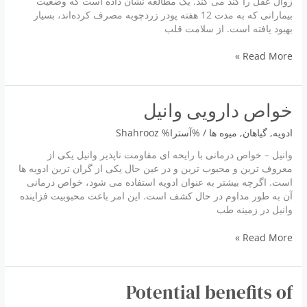
زوال عقل را کند می کند. یک مطالعه نشان داده است که وضعیت
بیمارانی که به مدت 12 هفته پودر زردچوبه مصرف کرده‌اند، بسیار
بهبود یافته است. از سلامت قلب
زنجبیل
Read More »
زردچوبه
هویج
خواص دارويى وانيل
ادویه
,
گياهان
,
میوه ها
/ %آسترا%
Shahrooz
وانیل – خواص درمانی با رایحه ای مقاومت ناپذیر وانیل یکی از
معروف ترین و محبوب ترین و در عین حال یکی از گران ترین ادویه ها
است. اگرچه بیشتر به عنوان ادویه استفاده می شود، خواص درمانی
آن به طور مداوم در حال کشف است. این امر باعث محبوبیت فزاینده
وانیل در زمینه طب
خواص
Read More »
دارويى
وانيل
Potential benefits of