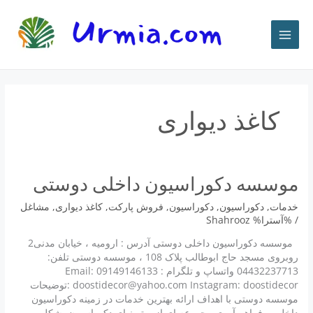
رش
ه
حتوا
کاغذ دیواری
موسسه دکوراسیون داخلی دوستی
خدمات
,
دکوراسیون
,
دکوراسیون
,
فروش پارکت
,
کاغذ دیواری
,
مشاغل
/ %آسترا%
Shahrooz
موسسه دکوراسیون داخلی دوستی آدرس : ارومیه ، خیابان مدنی2
روبروی مسجد حاج ابوطالب پلاک 108 ، موسسه دوستی تلفن:
04432237713 واتساپ و تلگرام : 09149146133 Email:
doostidecor@yahoo.com Instagram: doostidecor :توضیحات
موسسه دوستی با اهداف ارائه بهترین خدمات در زمینه دکوراسیون
داخلی و فراهم آوری مجموعه ای از برترینهای دکوراسیون بشکل