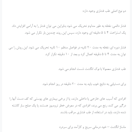
دو نوع اصلی طب فشاری وجود دارد:
فشار دائمی: نقطه به طور مداوم تحریک می شود بنابراین می توان فشار را به آرامی افزایش داد.
یک استراحت 4 تا 5 دقیقه ای وجود دارد، سپس این روند چندین بار تکرار می شود.
فشار دوره ای: نقطه به مدت 20 ثانیه در فواصل منظم 10 ثانیه تحریک می شود. این روش را می
توان به مدت 4 تا 5 دقیقه اعمال کرد و بعد از 10 دقیقه تکرار کرد.
طب فشاری معمولا با نوک انگشت شست انجام می شود.
برای دستیابی به نتایج خوب باید به مدت 20 دقیقه در روز انجام شود.
افرادی که آسیب های خارجی یا داخلی دارند، یا از برخی بیماری های پوستی که کف دست آنها را
درگیر می کند، رنج می برند، افرادی که در معرض خطر ترومبوز هستند یا یک صلح ساز کاشته
شده دارند، باید در استفاده از طب فشاری مراقب باشند.
ماساژ انگشت – خود درمانی سریع و کارآمد برای سردرد