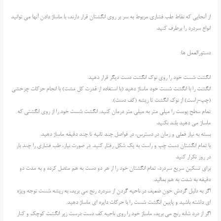
از آنجایی که نقاط طب فشاری مربوط به سر بر روی انگشتان قرار دارند، با ماساژ دادن آنها می توانید
انواع سردرد را برطرف کنید.
دستورالعمل ها:
انگشت شست خود را روی نوک انگشت دست دیگر قرار دهید.
انگشت را با انگشت شست خود ماساژ دهید (با استفاده از قدرت کل مشت) با انجام حرکات چرخشی
(چپ-راست) از نوک انگشت تا ریشه (کف دست).
تمام سطح پوست را میلی متر به میلی متر درمان کنید. انگشت شست خود را از روی انگشتی که
ماساژ می دهید بلند نکنید.
بسته به نیاز فعلی و زمان در دسترس، در فواصل چند ثانیه تا چند دقیقه ماساژ دهید.
با تمام انگشتان دست چپ و راست به یک شکل رفتار کنید. در صورت نیاز، طب فشاری را چند بار
در روز تکرار کنید
برای تسکین سریع سردرد، تمام انگشتان خود را از هر دو دست به هم متصل کرده و به مدت دو
دقیقه به شدت به هم بمالید.
اگر به دلیل گردش خون ضعیف در ناحیه گردن از سردرد رنج می برید، به ریشه شست توجه ویژه
ای داشته باشید و پایین انگشت شست را با حرکات دایره ای ماساژ دهید.
اگر از درد شانه رنج می برید، ماساژ خود را روی ناحیه کف دست درست زیر انگشت کوچک و کنار