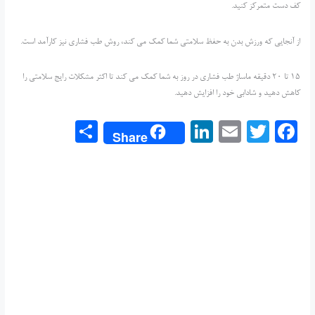
کف دست متمرکز کنید.
از آنجایی که ورزش بدن به حفظ سلامتی شما کمک می کند، روش طب فشاری نیز کارآمد است.
15 تا 20 دقیقه ماساژ طب فشاری در روز به شما کمک می کند تا اکثر مشکلات رایج سلامتی را
کاهش دهید و شادابی خود را افزایش دهید.
S
Li
E
T
F
Share
h
n
m
w
a
ar
k
ai
itt
c
e
e
l
er
e
dI
b
n
o
o
k