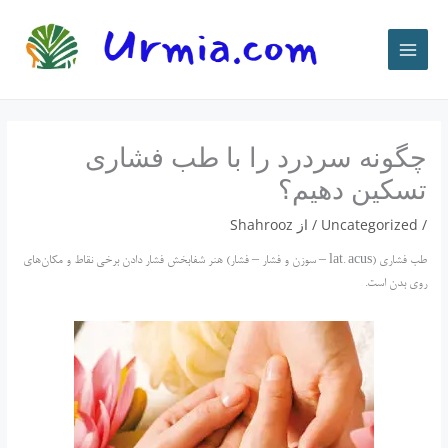
رش
ه
حتوا
چگونه سردرد را با طب فشاری
تسکین دهیم؟
/
Uncategorized
/ از
Shahrooz
طب فشاری (lat. acus – سوزن و فشار – فشار) هنر شفابخش فشار دادن برخی نقاط و مکان‌های
روی بدن است.