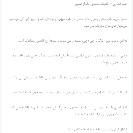
طب فشاری – تکنیک باستانی ماساژ عمیق
طبق نظریه طب سنتی چینی نقاط خاصی در
طب سوزنی
وجود دارد که از طریق آنها کل سیستم
مریدین های بدن تحریک می شود.
به این ترتیب یین، یانگ و چی (چی) متعادل می شوند و نتیجه آن کاهش مشکلات است.
دانش در مورد طب فشاری از متون مقدس هند باستان آمده است. بعداً در چین بهبود یافت و در
سراسر جهان رایج شد.
تصادفی نیست که زنان در هند جواهرات مجلل را دقیقاً در مهمترین نقاط طب سوزنی می پوشند.
این ثابت می کند که این سیستم ماساژ عمیق قرن ها برای مردم هند به خوبی شناخته شده بود.
اصل اصلی طب فشاری این است که هر عضوی در بدن انسان به طور مستقیم با نقاط خاصی که در
کف دست و پای بدن قرار دارند مرتبط است.
انتقال انرژی بین این نقاط و اندام ها متقابل است.