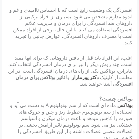
افسردگی یک وضعیت رایج است که با احساس ناامیدی و غم و
‏اندوه مداوم مشخص می شود. بسیاری از افراد ترکیبی از
داروهای ضد افسردگی را برای درمان و مدیریت علائم
افسردگی ‏استفاده می کنند.‎ ‎‏با این حال، برخی از افراد ممکن
است با مصرف داروهای افسردگی، عوارض جانبی را تجربه
کنند.
اغلب، ‏این افراد باید قبل از یافتن داروهایی که برای آنها مفید
است، چند روش دیگر را نیز برای درمان افسردگی انتخاب کنند.
بنابراین، ‏بوتاکس یکی از راه های درمان افسردگی است. ‏در این
مطلب از کلینیک
دکتر پورمازار
، با
تاثیر بوتاکس برای درمان
افسردگی
آشنا خواهید شد.
بوتاکس چیست؟
بوتاکس
ماده ای است که از سم بوتولینوم A به دست می آید و
استفاده از سم بوتولونیوم خطوط ریز و چین و چروک های
صورت را کاهش میدهد و باعث درمان میگرن و اسپاسم
عضلانی نیز می شود. سم بوتولونیم تاثیر آرامش بخشی بر
اتصالات عصبی عضلات داشته و از این طریق افسردگی را
کاهش می دهد.