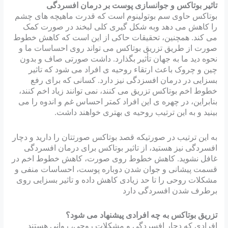
تاثیر بوتاکس و جوانسازی پوست بر درمان افسردگی
بوتاکس حاوی سم بوتولینوم است که قدرت ماهیچه های چشم
را کاهش می دهد وبه شکل گیری کلی لبخند در صورت کمک
می کند. همچنین، تحقیقات حاکی از این است که کاهش خطوط
صورت از طریق تزریق بوتاکس می‌ تواند روی احساسات ما و
نحوه دید ما به جهان تأثیر بگذارد. داشت صورتی صاف و بدون
چین و چروک باعث ارتقاء روحیه ی افراد می شود که تاثیر
بسزایی در درمان افسزدگی نیز دارد. کسانی که برای رفع
خطوط اخم بوتاکس تزریق می کنند، نمی توانند زیاد اخم کنند،
بنابراین، در چهره ی این افراد کمتر احساس غم و اندوه را می
بینید و به این ترتیب روحیه ی بهتری خواهند داشت.
به این ترتیب در صورتیکه قصد بوتاکس صورتتان را دارید و دچار
افسردگی نیز هستید، از تاثیر بوتاکس برای درمان افسردگی
غافل نشوید. کاهش خطوط روی صورت، کاهش خطوط اخم در
قسمت پیشانی و جوان شدن دوباره پوست، احساسات منفی و
مشکلات روحی را تا حد زیادی کاهش داده و تاثیر بسزایی روی
برطرف شدن افسردگی دارد
تزریق بوتاکس به چه افرادی پیشنهاد می شود؟
افرادی که دچار افسردگی و مشکلات روحی، روانی هستند