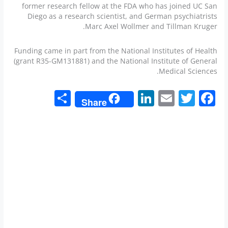
former research fellow at the FDA who has joined UC San
Diego as a research scientist, and German psychiatrists
Marc Axel Wollmer and Tillman Kruger.
Funding came in part from the National Institutes of Health
(grant R35-GM131881) and the National Institute of General
Medical Sciences.
S
Li
E
T
F
Share
h
n
m
w
a
ar
k
ai
itt
c
e
e
l
er
e
dI
b
n
o
o
k