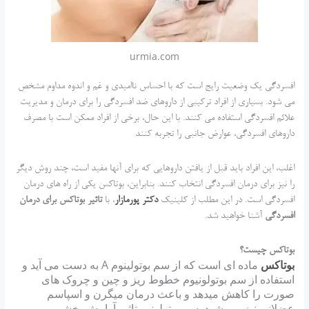
urmia.com
افسردگی یک وضعیت رایج است که با احساس ناامیدی و غم و ‏اندوه مداوم مشخص
می شود. بسیاری از افراد ترکیبی از داروهای ضد افسردگی را برای درمان و مدیریت
علائم افسردگی ‏استفاده می کنند.‎ ‎‏با این حال، برخی از افراد ممکن است با مصرف
داروهای افسردگی، عوارض جانبی را تجربه کنند
اغلب، ‏این افراد باید قبل از یافتن داروهایی که برای آنها مفید است، چند روش دیگر
را نیز برای درمان افسردگی انتخاب کنند. بنابراین، ‏بوتاکس یکی از راه های درمان
افسردگی است. ‏در این مطلب از کلینیک
دکتر پورمازار
، با
تاثیر بوتاکس برای درمان
افسردگی
آشنا خواهید شد.
بوتاکس چیست؟
بوتاکس
ماده ای است که از سم بوتولینوم A به دست می آید و
استفاده از سم بوتولونیوم خطوط ریز و چین و چروک های
صورت را کاهش میدهد و باعث درمان میگرن و اسپاسم
عضلانی نیز می شود. سم بوتولونیم تاثیر آرامش بخشی بر