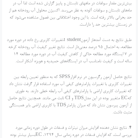
بیش‌ترین مقدار سولفات در ماههای تابستان و پاییز گزارش شده است لذا آب در
ماه‌های تابستان و سولفات آلوده به نظر می‌رسد. اکسیژن محلول آب رودخانه هم از
حد بحرانی بالاتر رفته است. با این وجود اختلافاتی بین فصول مشاهده می‌شود که
در زمستان بیشترین حد را دارا‌ست.
طبق نتایج به دست‌ آمدهاز آزمونt-student،تغییرات کاربری رخ داده در دوره مورد
مطالعه، به احتمال 95 درصد معنی‌دار است. نتایج تغییر کیفیت آب رودخانه کرخه
در 7 ایستگاه مورد مطالعه حاکی از کاهش کیفیت آب در دوره مورد مطالعه 14
ساله است و کیفیت نامناسب آب در ایستگاه‌های حمیدیه و هویزه آشکار است.
نتایج حاصل آزمون رگرسیون در نرم افزارSPSS که به منظور تعیین رابطه بین
تغییرات کاربری با تغییرات پارامترهای کیفی آب مورد استفاده قرار گرفت نشان داد
که تغییرات کاربری اراضی با پارامترهای کیفی آب رابطه خطی دارند. به طوری
کهEC متغییر بوده در این مدلTDS و CI ثابت می مانند. همچنین نتایج حاصل
از آزمون پیرسون نشان داد که میزان پارامترTDS با کاربری اراضی بایر همبستگی
مثبت داشت.
4
. نتایج نشان دهنده افزایش میزان نیترات و فسفات در طول دوره زمانی مورد
بررسی است
.
که افزایش فسفات در دوره زمانی سال 1394، ECبسیار بیشتر بوده