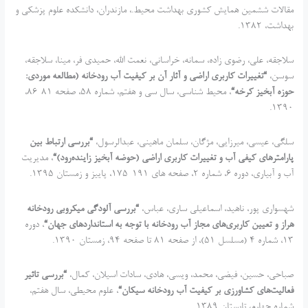
مقالات ششمین همایش کشوری بهداشت محیط.، مازندران، دانشکده علوم پزشکی و
بهداشت، 1382.
سلاجقه، علی، رضوی زاده، سمانه، خراسانی، نعمت الله، حمیدی فر، مینا، سلاجقه،
سوسن،
“
تغییرات کاربری اراضی و آثار آن بر کیفیت آب رودخانه
(
مطالعه موردی
:
حوزه آبخیز کرخه
“
، محیط شناسی، سال سی و هفتم، شماره 58، صفحه 81-86،
1390.
سلگی، عیسی، میرزایی، مژگان، سلمان ماهینی، عبدالرسول،
“
بررسی ارتباط بین
پارامترهای کیفی آب و تغییرات کاربری اراضی
(
حوضه آبخیز زاینده‌رود
)
“
، مدیریت
آب و آبیاری، دوره 6، شماره 2، صفحه های 191-175، پاییز و زمستان 1395.
شهسواری پور، ناهید، اسماعیلی ساری، عباس،
“
بررسی آلودگی میکروبی رودخانه
هراز و تعیین کاربری‌های مجاز آب رودخانه با توجه به استانداردهای جهان
“
، دوره
13، شماره 4 (مسلسل 51)، از صفحه 81 تا صفحه 94، زمستان 1390.
صباحی، حسین، فیضی، محمد، ویسی، هادی، سادات اسیلان، کمال،
“
بررسی تاثیر
فعالیت‌های کشاورزی بر کیفیت آب رودخانه سیکان
“
، علوم محیطی، سال هفتم،
شماره چهارم، تابستان 1389.