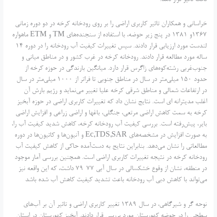
خراسانی و همکاران تاثیر کاربری اراضی را بر روی رودخانه کرخه در دو دوره زمانی
1367و 1381 در پنج زیر حوضه، با استفاده از سنجنده‌های TM و ETM ماهواره
لندست مورد ارزیابی قرار دادند. سپس تغییرات کیفیت آب رودخانه را در دوره 14
ساله مورد مطالعه قرار دادند. رودخانه کرخه در غرب کشور و در مناطق میانی و
جنوب‌غربی رشته‌کوه‌های زاگرس قرار دارد. میانگین بارندگی در حوزه کرخه از
حدود 150 میلی‌متر در سال در مناطق جنوبی تا فراتر از 1000 میلی‌متر در سال
در ارتفاعات شمالی و مناطق شرقی کرخه علیا تغییر می‌نماید و رژیم بارش آن
اغلب مدیترانه ای است. نتایج نشان داد که تغییرات کاربری اراضی در حوزه آبخیز
کرخه به سمت کاهش اراضی مرتعی، جنگلی، باغها و اراضی زراعی و افزایش اراضی
بایر، پیش‌رفته است. بررسی کیفیت آب رودخانه کرخه، کاهش شدید کیفیت آب را،
به صورت افزایش در مشخصه‌های Ec,TDS,SAR و آنیون‌ها و کاتیون‌ها در دوره
مطالعاتی را نشان می‌دهد. بنابراین نتایج به دست‌آمده حاکی از کاهش کیفیت آب
رودخانه کرخه در نتیجه تغییرات کاربری اراضی است. همچنین بررسی آمار موجود
در منطقه، نشان از وقوع خشکسالی در سال آبی 77-79 داشت، که این واقعه نیز
می‌تواند با کاهش دبی آب رودخانه باعث تشدید کیفیت کاهش آب شده‌ باشد
نوحه گر و شیرگاهی، در سال 1389 تغییر کاربری اراضی و تاثیر آن بر آب‌های
سطحی را در حوضه کهورستان مورد بررسی قرار دادند. آبخیز کهورستان در استان