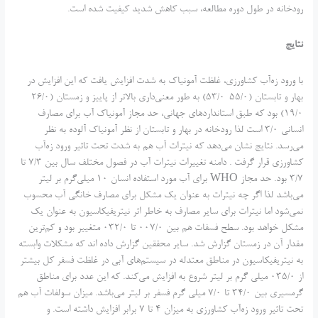
رودخانه در طول دوره مطالعه، سبب کاهش شدید کیفیت شده است.
نتایج
با ورود زه‌آب کشاورزی، غلظت آمونیاک به شدت افزایش یافت که این افزایش در
بهار و تابستان (55/0-53/0) به طور معنی‌داری بالاتر از پاییز و زمستان (26/0-
19/0) بود که طبق استاندارد‌های جهانی، حد مجاز آمونیاک آب برای مصارف
انسانی 3/0 است لذا رودخانه در بهار و تابستان از نظر آمونیاک آلوده به نظر
می‌رسد. نتایج نشان می‌دهد که نیترات آب هم به شدت تحت تاثیر ورود زه‌آب
کشاورزی قرار گرفت . دامنه تغییرات نیترات آب در فصول مختلف سال بین 7/3 تا
3/7 بود. حد مجاز WHO برای آب مورد استفاده انسان 10 میلی‌گرم بر لیتر
می‌باشد لذا اگر چه نیترات به عنوان یک مشکل برای مصارف خانگی آب محسوب
نمی‌شود اما نیترات برای سایر مصارف به خاطر اثر نیتریفیکاسیون به عنوان یک
مشکل خواهد بود. سطح فسفات هم بین 007/0 تا 032/0 متغییر بود و کم‌ترین
مقدار آن در زمستان گزارش شد. سایر محققین گزارش داده اند که مشکلات وابسته
به نیتریفیکاسیون در مناطق معتدله در سیستم‌های آبی در غلظت فسفر کل بیشتر
از 035/0 میلی گرم بر لیتر شروع به افزایش می‌کند. که این عدد برای مناطق
گرمسیری بین 34/0 تا 7/0 میلی گرم فسفر بر لیتر می‌باشد. میزان سولفات آب هم
تحت تاثیر ورود زه‌آب کشاورزی به میزان 4 تا 7 برابر افزایش داشته است. و