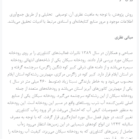
روش پژوهش، با توجه به ماهیت نظری آن، توصیفی- تحلیلی و از طریق جمع‌آوری
اطلاعات موجود و مرور منابع کتابخانه‌‌‌ای و اسنادی مرتبط با ادبیات تحقیق می‌باشد.
مبانی نظری
صباحی و همکاران در سال 1389 تاثیرات فعالیت‌های کشاورزی را بر روی رودخانه
سیکان مورد بررسی قرار دادند. رودخانه سیکان یکی از شاخه‌های انتهائی رودخانه
سیمره می‌باشد و از دامنه های شرقی کبیر کوه (نگین زاگرس) سرچشمه گرفته و
در استان ایلام قرار دارد. کبیر کوه در زاگرس مرکزی، مهم‌ترین رشته‌کوه استان ایلام
محسوب می‌شود و به خاطر بارندگی نسبتا زیاد (متوسط 460 میلی متر در سال )
یکی از مهم‌ترین کانون‌های آبریز استان می‌باشد و رودخانه‌های متعدد از جمله
رودخانه سیکان از این رشته‌کوه سرچشمه می‌گیرد. رودخانه سیکان یکی از منابع
اصلی تامین‌کننده آب شرب روستاهای واقع در مسیر این رودخانه است. این رودخانه
به منظور خصوصیات کیفی آب که احتمال می‌رفت در اثر ورود زه‌آب کشاورزی
تغییر کنند، در چهار فصل سال مورد اندازه‌گیری قرار گرفت. که با توجه به مصرف
سالیانه 1343 تن انواع کود‌های شیمیایی در این زمین‌ها، انتظار می‌رود زه‌آب
حاصل از زمین‌های کشاورزی که به رودخانه سیکان می‌ریزد، کیفیت آب رودخانه را
تحت تاثیر قرار دهد.