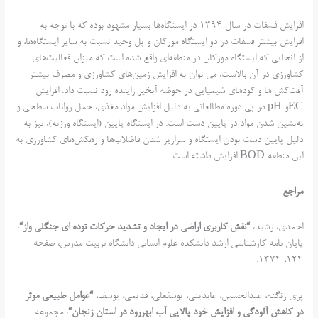
افزایش فسفات در سال 1394 در ایستگاه‌ها بسیار مشهود بوده که با توجه به
افزایش بیشتر فسفات در دو ایستگاه مورکان و پل وحید نسبت به سایر ایستگاه‌ها، و
از آنجایی که ایستگاه مورکان در منطقه‌ای واقع شده است که میزان فعالیت‌های
کشاورزی در آن بالاست، می توان به افزایش زمین‌های کشاورزی و مصرف بیشتر
آفت‌کش ها و کودهای شیمیایی در حوضه آبخیز زاینده رود نسبت داد. افزایش
ECو pH در پی دوره مطالعاتی به دلیل افزایش مواد مغذی، حمل رواناب سطحی و
ته‌نشین شدن مواد در پایین دست است. در ایستگاه پایین (ایستگاه ورزنه)، نیز به
دلیل پایین دست بودن ایستگاه و سرازیر شدن فاضلاب‌ها و زهکش‌های کشاورزی به
این منطقه BOD افزایش داشته است.
مراجع
احمدی، رشید،
“
نقش کاربری اراضی در ایجاد و تشدید حرکات توده ای جنگلی واز
“
،
پایان نامه کارشناسی ارشد دانشکده علوم انسانی دانشگاه تربیت مدرس، صفحه
124، 1374.
پری زنگنه، عبدالحسین، عابدینی، یوسفعلی، قدیمی، یوسف،
“
عوامل طبیعی موثر
در کاهش آلودگی و افزایش خود پالایی آب ابهررود در استان زنجان
“
، مجموعه