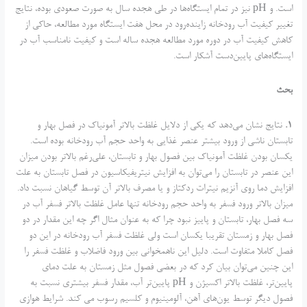
است. و pH نیز در تمام ایستگاه‌ها در طی هجده سال به صورت صعودی بوده، نتایج
تغییر کیفیت آب رودخانه زاینده‌رود در محل هفت ایستگاه مورد مطالعه، حاکی از
کاهش کیفیت آب در دوره مورد مطالعه هجده ساله است و کیفیت نامناسب آب در
ایستگاه‌های پایین‌دست آشکار است.
بحث
1
.
نتایج نشان می‌دهد که یکی از دلایل غلظت بالاتر آمونیاک در فصل بهار و
تابستان ناشی از ورود بیشتر عنصر غذایی به واحد حجم آب رودخانه بوده است.
یکسان بودن غلظت آمونیاک بین فصول بهار و تابستان، علی‌رغم بالاتر بودن میزان
این عنصر در تابستان را می‌توان به افزایش نیتریفیکاسیون در فصل تابستان به علت
افزایش دما روی آنزیم نیترات ردکتاز و یا مصرف بالاتر آن توسط گیاهان نسبت داد.
میزان بالاتر ورود فسفر به واحد حجم رودخانه تنها عامل غلظت بالاتر فسفر آب در
سه فصل بهار، تابستان و پاییز نبود چرا که به عنوان مثال اگر چه این مقدار در دو
فصل بهار و زمستان تقریبا یکسان است ولی غلظت فسفر آب رودخانه در این دو
فصل کاملا متفاوت است. دلیل این ناهمخوانی بین ورود فاضلاب و غلظت فسفر را
این چنین می‌توان بیان کرد که در بعضی فصول مثل زمستان به علت دمای
پایین‌تر، غلظت بالاتر اکسیژن و pH پایین‌تر آب، مقدار فسفر بیشتری نسبت به
فصول دیگر توسط یون‌های آهن، آلومینیوم و کلسیم رسوب می کند. شرایط هوازی