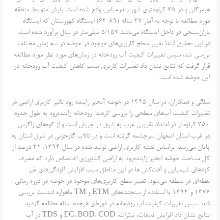
هرمزگان و در 75 کیلومتری شهر بندرعباس، واقع شده است. بارش متوسط منطقه
مورد مطالعه با توجه به آمار 27 ساله (89-62) ایستگاه کهورستان که ایستگاه
باران‌سنجی در داخل ایستگاه می‌باشد 5/157 میلی‌متر در سال برآورد شده است.
در این تحقیق ابتدا تغییر سطح کاربری‌های موجود در حوضه در سه زمان مختلف
بررسی شد، سپس تغییرات کیفیت آب رودخانه در زمان‌های مورد نظر مورد مطالعه
قرار گرفت که نتایج نشان داد تغییرات کاربری سبب کاهش کیفیت آب رودخانه در
این حوضه شده است.
سلگی و همکاران، در سال 1395 در حوضه آبخیز زاینده رود تاثیر کاربری اراضی در
تغییرات کیفیت آب‌های سطحی را بررسی کردند. رودخانه زاینده‌رود به طول حدود
350 کیلومتر در امتداد تقریبی غرب به شرق در جریان است و از کوه‌های زاگرس
در غرب استان اصفهان سرچشمه گرفته است و در تالاب گاوخونی در شرق استان به
پایان می‌رسد. براساس نقشه کاربری اراضی تولید شده در سال 1394، 21 درصد از
کل مساحت حوضه آبخیز زاینده‌رود به اراضی کشاورزی اختصاص دارد که مصرف
کود‌های شیمیایی و آفت‌کش ها در این مناطق سبب افزایش آلودگی‌های غیر
نقطه‌ای در منطقه می‌شود. تغییر سطح کاربری‌های موجود در حوضه در دوره زمانی
1376 و 1394 با استفاده از سنجنده‌های ETM و TM ماهواره لندست بررسی
شد. سپس تغییرات کیفیت آب رودخانه در دوره‌ای هیجده ساله مطالعه گردید.
نتایج نشان داد افزایش فسفات، نیترات، EC، BOD، COD و TDS در آب