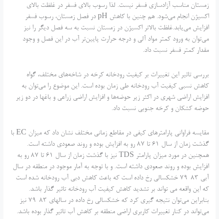
زمستان مناسب آزادسازی فسفر نیست. لذا رسوب بالای فسفر در غلظت بالای
اکسیژن انجام می‌شود. هم چنین با کاهش pH در فصل زمستان، رسوب فسفر
افزایش می‌یابد.غلظت بالاتر اکسیژن در زمستان نسبت به سه فصل دیگر را نیز
می‌توان به ورود کمتر مواد آلی و درجه حرارت پایین‌تر آب در این فصل و وجود
مقدار کمتر فسفر نسبت داد.
بررسی تاثیر این تغییرات بر کیفیت رودخانه کرخه در شاخه‌های مختلف، گواه
کاهش نسبی کیفیت آب رودخانه طی زمان بوده است. این موضوع را می‌توان به
افزایش اراضی شهری در اکثر زیر حوضه‌ها و افزایش اراضی زراعی و باغها در دو زیر
حوضه کشکان و کرخه جنوبی نسبت داد.
مقایسه فراوانی پارامترهای کیفی در مقاطع زمانی مختلف نشان داد که میزان EC با
گذشت زمان از سال 61 تا 87 رو به افزایش بوده و روند صعودی داشته است.
همچنین در مورد میزان پارامتر TDS نیز با گذشت زمان از سال 61 تا 87 رو به
افزایش بوده و روند صعودی داشته است. و با توجه به آمار موجود در منطقه در سال
آبی 83-79 خشکسالی رخ داده است که باعث کاهش دبی آب رودخانه شده است
که این واقعه می تواند بر تشدید کاهش کیفیت آب رودخانه تاثیر گذار باشد.
بنابراین می‌توان نتیجه گیری کرد که خشکسالی رخ داده در سالهای 83-79 نیز
می‌تواند در کنار تغییرات کاربری اراضی منطقه بر کاهش آب تاثیر گذار بوده باشد.