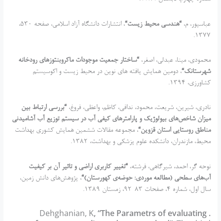
عباسپور، م،
“
هندسی محیط زیست
“
، انتشارات دانشگاه آزاد اسلامی، صفحه 530،
1377.
محمودی، مینا، عبدلی، اصغر،
“
ساختار جمعیت موجودات ماکروبنتوزهای رودخانه
شهرستانک
“
، دومین همایش یافته های نوین در محیط زیست و اکوسیستم
کشاورزی، 1394.
نادری، شیرین، شریعت، محمود، ندافی، کاظم، واعظی، فروغ،
“
بررسی ارتباط بین
میزان شاخص‌های بیولوژیک و پارامترهای کیفی آب در سیستم توزیع آب آشامیدنی
مناطق روستایی استان قزوین
“
، مجموعه مقالات ششمین همایش کشوری بهداشت
محیط، مازندران، دانشکده علوم پزشکی و بهداشت، 1382.
نوحه گر، احمد، شیرگاهی، فرشته،
“
تغییر کاربری اراضی و تاثیر آن بر کیفیت
آب‌های سطحی
(
مطالعه موردی
:
حوضه‌ی کهورستان
)
“
، پژوهش‌های دانش زمین،
سال اول، شماره 4، صفحات 83-92، زمستان 1389.
, “The Parametrs of evaluating
Dehghanian, K
.