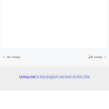
dI
b
n
o
o
k
→
نوشته قبل
نوشته بعد
←
Urmia.net
is the English Version of this Site