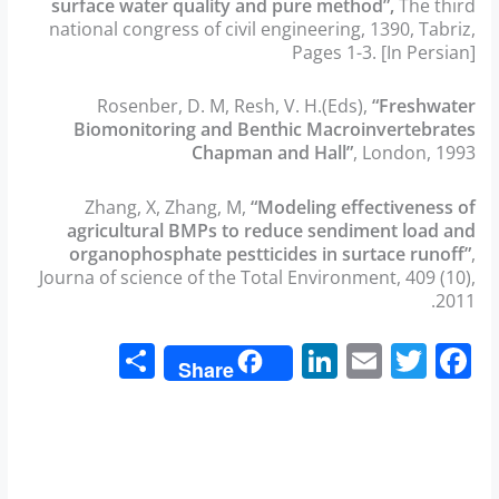
surface water quality and pure method”,
The third
national congress of civil engineering, 1390, Tabriz,
Pages 1-3. [In Persian]
Rosenber, D. M, Resh, V. H.(Eds),
“Freshwater
Biomonitoring and Benthic Macroinvertebrates
Chapman and Hall”
, London, 1993
Zhang, X, Zhang, M,
“Modeling effectiveness of
agricultural BMPs to reduce sendiment load and
organophosphate pestticides in surtace runoff”
,
Journa of science of the Total Environment, 409 (10),
2011.
S
Li
E
T
F
Share
h
n
m
w
a
ar
k
ai
itt
c
e
e
l
er
e